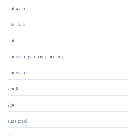
slot gacor
situs toto
slot
slot gacor gampang menang
slot gacor
slot88
slot
situs togel