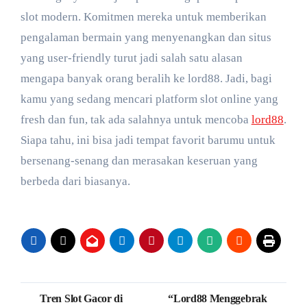
slot modern. Komitmen mereka untuk memberikan
pengalaman bermain yang menyenangkan dan situs
yang user-friendly turut jadi salah satu alasan
mengapa banyak orang beralih ke lord88. Jadi, bagi
kamu yang sedang mencari platform slot online yang
fresh dan fun, tak ada salahnya untuk mencoba
lord88
.
Siapa tahu, ini bisa jadi tempat favorit barumu untuk
bersenang-senang dan merasakan keseruan yang
berbeda dari biasanya.
Post
Tren Slot Gacor di
“Lord88 Menggebrak