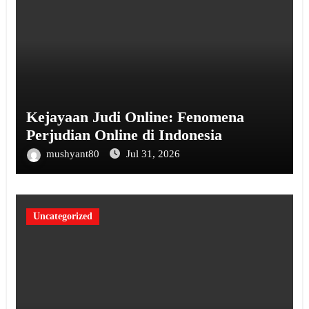
Kejayaan Judi Online: Fenomena
Perjudian Online di Indonesia
mushyant80
Jul 31, 2026
Uncategorized