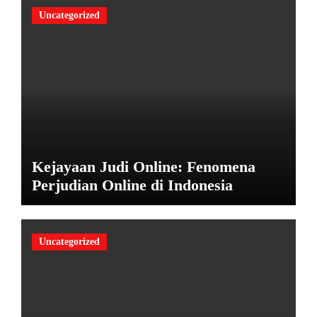
Uncategorized
Kejayaan Judi Online: Fenomena
Perjudian Online di Indonesia
Uncategorized