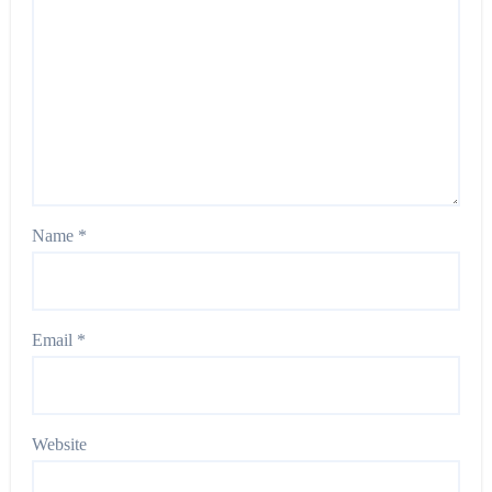
Name
*
Email
*
Website