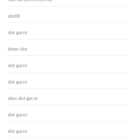
slot88
slot gacor
demo slot
slot gacor
slot gacor
situs slot gacor
slot gacor
slot gacor