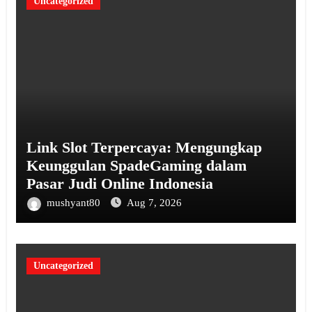
Uncategorized
Link Slot Terpercaya: Mengungkap
Keunggulan SpadeGaming dalam
Pasar Judi Online Indonesia
mushyant80
Aug 7, 2026
Uncategorized