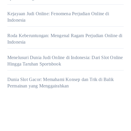
Kejayaan Judi Online: Fenomena Perjudian Online di
Indonesia
Roda Keberuntungan: Mengenal Ragam Perjudian Online di
Indonesia
Menelusuri Dunia Judi Online di Indonesia: Dari Slot Online
Hingga Taruhan Sportsbook
Dunia Slot Gacor: Memahami Konsep dan Trik di Balik
Permainan yang Menggairahkan