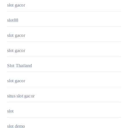
slot gacor
slot88
slot gacor
slot gacor
Slot Thailand
slot gacor
situs slot gacor
slot
slot demo