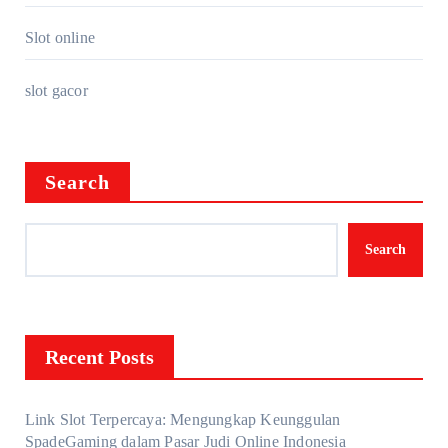
Slot online
slot gacor
Search
Search
Recent Posts
Link Slot Terpercaya: Mengungkap Keunggulan
SpadeGaming dalam Pasar Judi Online Indonesia