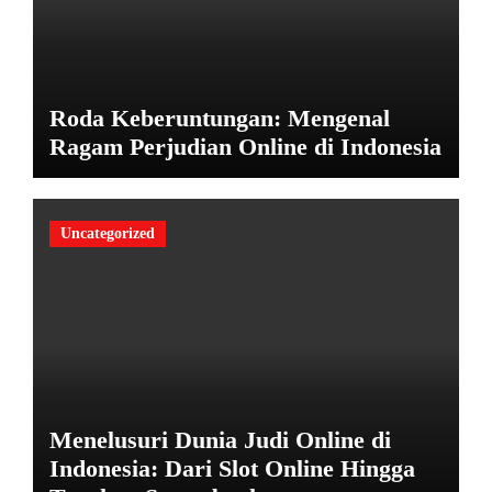
Roda Keberuntungan: Mengenal
Ragam Perjudian Online di Indonesia
Uncategorized
Menelusuri Dunia Judi Online di
Indonesia: Dari Slot Online Hingga