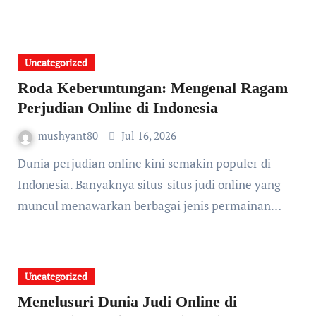
Uncategorized
Roda Keberuntungan: Mengenal Ragam
Perjudian Online di Indonesia
mushyant80
Jul 16, 2026
Dunia perjudian online kini semakin populer di
Indonesia. Banyaknya situs-situs judi online yang
muncul menawarkan berbagai jenis permainan…
Uncategorized
Menelusuri Dunia Judi Online di