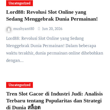
Uncategorized
Lord88: Revolusi Slot Online yang
Sedang Menggebrak Dunia Permainan!
mushyant80
Jun 20, 2026
Lord88: Revolusi Slot Online yang Sedang
Menggebrak Dunia Permainan! Dalam beberapa
waktu terakhir, dunia permainan online dihebohkan
dengan…
Uncategorized
Tren Slot Gacor di Industri Judi: Analisis
Terbaru tentang Popularitas dan Strategi
di Dunia สล็อต