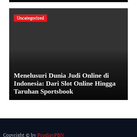
Uncategorized
Menelusuri Dunia Judi Online di
Indonesia: Dari Slot Online Hingga
Taruhan Sportsbook
Copyright © by
ProdigyPBN