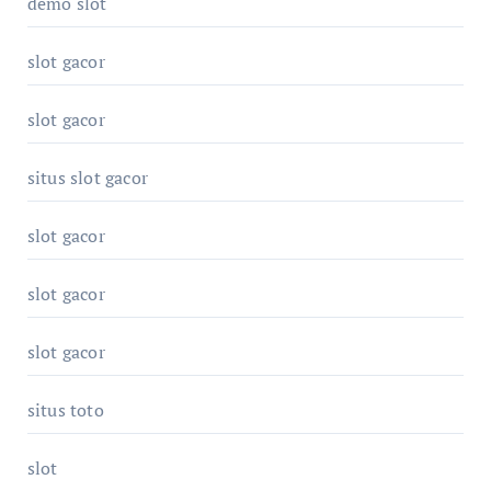
demo slot
slot gacor
slot gacor
situs slot gacor
slot gacor
slot gacor
slot gacor
situs toto
slot