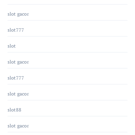
slot gacor
slot777
slot
slot gacor
slot777
slot gacor
slot88
slot gacor