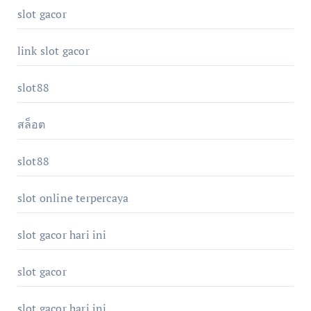
slot gacor
link slot gacor
slot88
สล็อต
slot88
slot online terpercaya
slot gacor hari ini
slot gacor
slot gacor hari ini