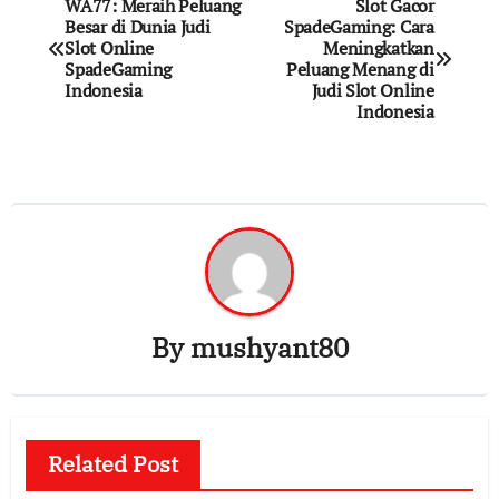
Post
WA77: Meraih Peluang
Slot Gacor
Besar di Dunia Judi
SpadeGaming: Cara
navigation
Slot Online
Meningkatkan
SpadeGaming
Peluang Menang di
Indonesia
Judi Slot Online
Indonesia
By
mushyant80
Related Post