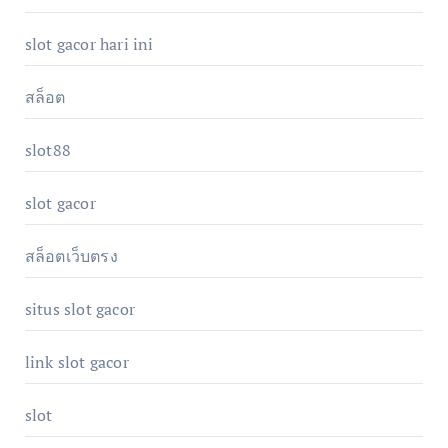
slot gacor hari ini
สล็อต
slot88
slot gacor
สล็อตเว็บตรง
situs slot gacor
link slot gacor
slot