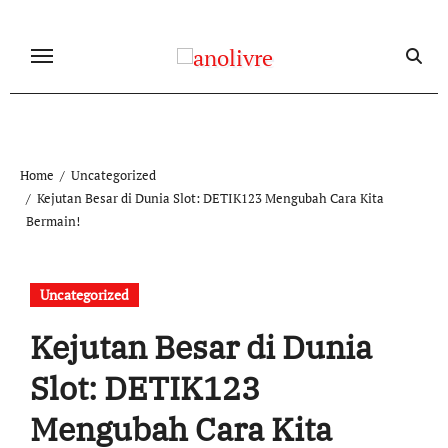
Skip
to
content
Home
Uncategorized
Kejutan Besar di Dunia Slot: DETIK123 Mengubah Cara Kita
Bermain!
Uncategorized
Kejutan Besar di Dunia
Slot: DETIK123
Mengubah Cara Kita