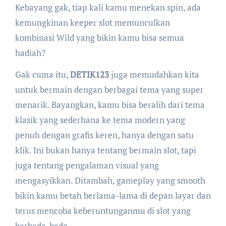
Kebayang gak, tiap kali kamu menekan spin, ada
kemungkinan keeper slot memunculkan
kombinasi Wild yang bikin kamu bisa semua
hadiah?
Gak cuma itu,
DETIK123
juga memudahkan kita
untuk bermain dengan berbagai tema yang super
menarik. Bayangkan, kamu bisa beralih dari tema
klasik yang sederhana ke tema modern yang
penuh dengan grafis keren, hanya dengan satu
klik. Ini bukan hanya tentang bermain slot, tapi
juga tentang pengalaman visual yang
mengasyikkan. Ditambah, gameplay yang smooth
bikin kamu betah berlama-lama di depan layar dan
terus mencoba keberuntunganmu di slot yang
berbeda-beda.