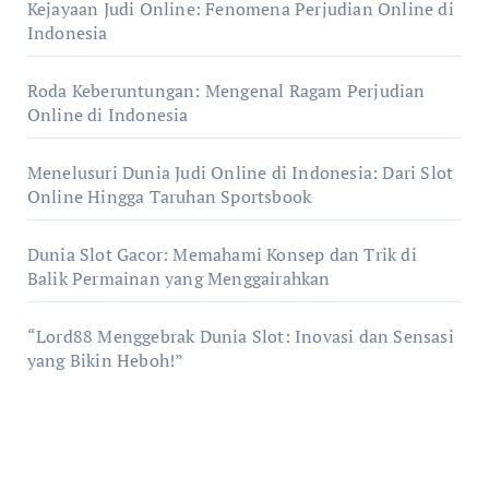
Kejayaan Judi Online: Fenomena Perjudian Online di
Indonesia
Roda Keberuntungan: Mengenal Ragam Perjudian
Online di Indonesia
Menelusuri Dunia Judi Online di Indonesia: Dari Slot
Online Hingga Taruhan Sportsbook
Dunia Slot Gacor: Memahami Konsep dan Trik di
Balik Permainan yang Menggairahkan
“Lord88 Menggebrak Dunia Slot: Inovasi dan Sensasi
yang Bikin Heboh!”