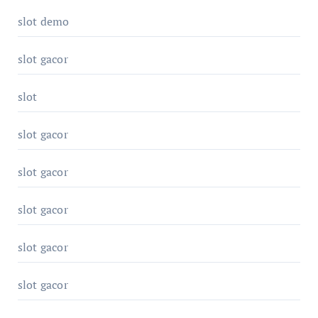
slot demo
slot gacor
slot
slot gacor
slot gacor
slot gacor
slot gacor
slot gacor