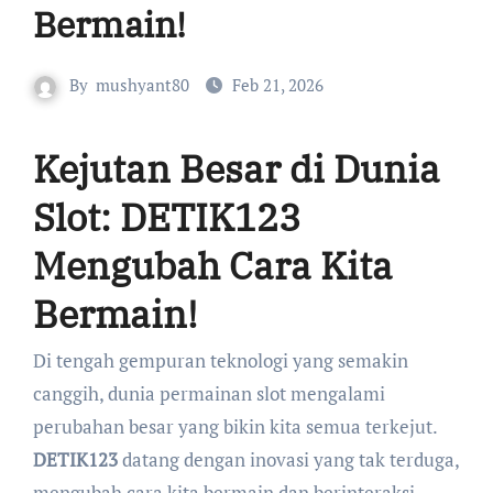
Bermain!
By
mushyant80
Feb 21, 2026
Kejutan Besar di Dunia
Slot: DETIK123
Mengubah Cara Kita
Bermain!
Di tengah gempuran teknologi yang semakin
canggih, dunia permainan slot mengalami
perubahan besar yang bikin kita semua terkejut.
DETIK123
datang dengan inovasi yang tak terduga,
mengubah cara kita bermain dan berinteraksi